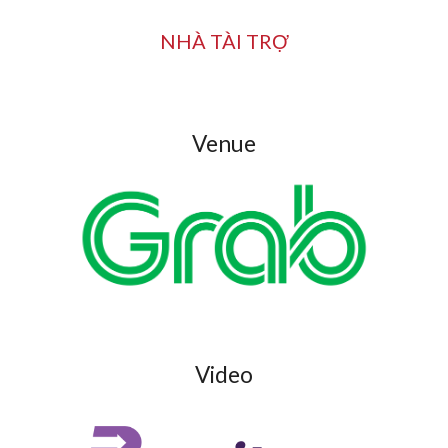
NHÀ TÀI TRỢ
Venue
Video